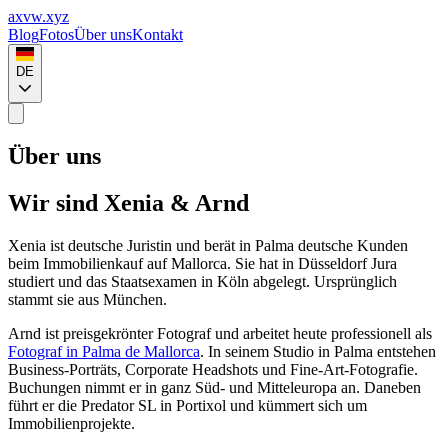
axvw.xyz
Blog
Fotos
Über uns
Kontakt
DE
Über uns
Wir sind Xenia & Arnd
Xenia ist deutsche Juristin und berät in Palma deutsche Kunden
beim Immobilienkauf auf Mallorca. Sie hat in Düsseldorf Jura
studiert und das Staatsexamen in Köln abgelegt. Ursprünglich
stammt sie aus München.
Arnd ist preisgekrönter Fotograf und arbeitet heute professionell als
Fotograf in Palma de Mallorca
. In seinem Studio in Palma entstehen
Business-Porträts, Corporate Headshots und Fine-Art-Fotografie.
Buchungen nimmt er in ganz Süd- und Mitteleuropa an. Daneben
führt er die Predator SL in Portixol und kümmert sich um
Immobilienprojekte.