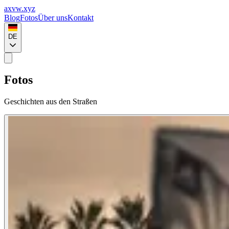
axvw.xyz
Blog
Fotos
Über uns
Kontakt
DE
Fotos
Geschichten aus den Straßen