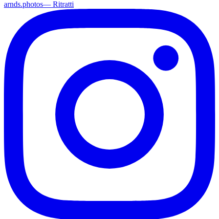
arnds.photos
—
Ritratti