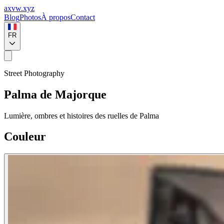
axvw.xyz
Blog
Photos
À propos
Contact
FR
Street Photography
Palma de Majorque
Lumière, ombres et histoires des ruelles de Palma
Couleur